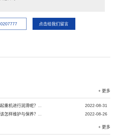
207777
点击给我们留言
+ 更多
起重机进行润滑呢？...
2022-08-31
该怎样维护与保养？...
2022-08-26
+ 更多