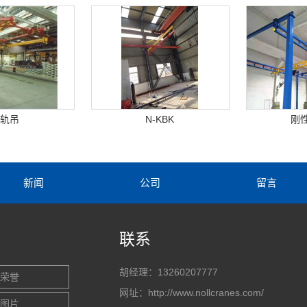
轨吊
N-KBK
刚
新闻
公司
留言
联系
胡经理：13260207777
荣誉
网址：
http://www.nollcranes.com/
图片