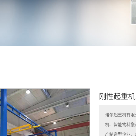
刚性起重机
诺尔起重机有限
机、智能物料搬
产制造型企业，欢迎