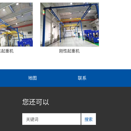
性起重机
刚性起重机
地图
联系
您还可以