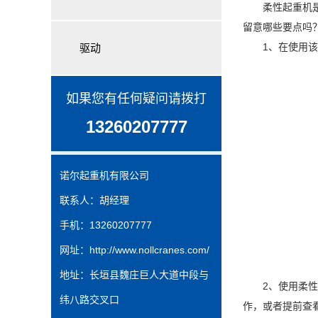
柔性起重机是一
留意哪些要点吗
1、在使用该起
驱动
如果您有任何疑问请拨打
13260207777
诺尔起重机有限公司
联系人：胡经理
手机：13260207777
网址：
http://www.nollcranes.com/
地址：长垣县魏庄巨人大道中段与
2、使用柔性起
纬八路交叉口
作，或者提前查