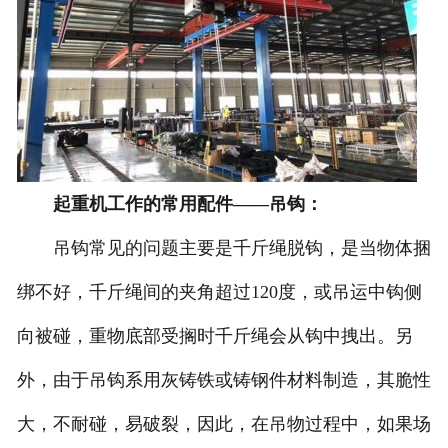
起重机工作的常用配件——吊钩：
吊钩常见的问题主要是千斤绳脱钩，是当物体捆
绑不好，千斤绳间的夹角超过120度，或吊运中钩侧
向被碰，重物底部受搁时千斤绳会从钩中拽出。另
外，由于吊钩系用灰铸铁或铸钢件材料制造，其脆性
大，不耐碰，易破裂，因此，在吊物过程中，如果场